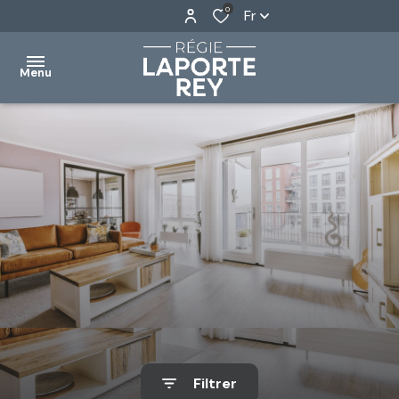
0
Fr
Menu
ACCUEIL
VENTES
LOCATIONS
GESTION
SYNDIC
NOTRE
AGENCE
Filtrer