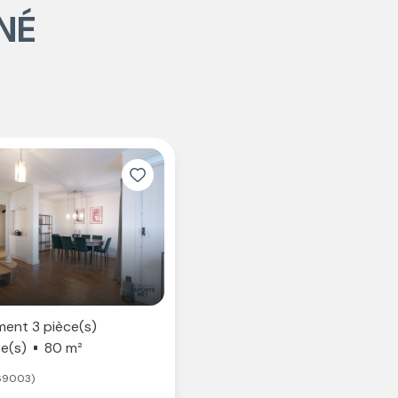
NÉ
ent 3 pièce(s)
e(s)
80 m²
69003)