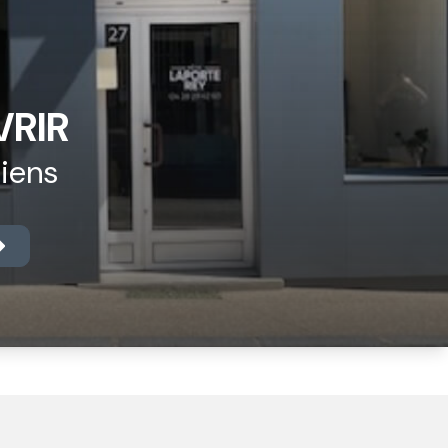
RIR
biens