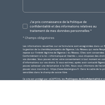
J'ai pris connaissance de la Politique de
confidentialité et des informations relatives au
traitement de mes données personnelles *
* Champs obligatoires
Les informations recueillies sur ce formulaire sont enregistrées dans un
la gestion de la clientèle/prospects de l'Agence / du Réseau qui reste Re
repose sur l'intérêt légitime de l'Agence / du Réseau. Elles sont conservé
Conformément à la loi « informatique et libertés », vous disposez des droits 
vos données. Vous pouvez retirer votre consentement à tout moment en cont
d’informations sur vos droits. Si vous estimez, après avoir contacté l'Agen
pouvez adresser une réclamation à la CNIL. Nous vous informons de l’existe
pouvez vous inscrire ici :
https://www.bloctel.gouv.fr
. Dans le cadre de la p
sensibles dans le champ de saisie libre.
Ce site est protégé par reCAPTCHA, les
Politiques de Confidentialité
et 
res
Politique RGPD
Cookies