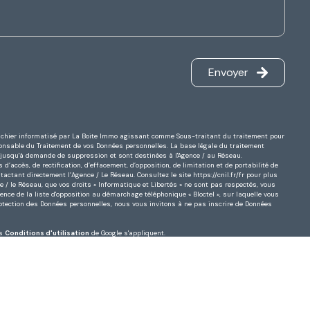
Envoyer
 fichier informatisé par La Boite Immo agissant comme Sous-traitant du traitement pour
sponsable du Traitement de vos Données personnelles. La base légale du traitement
es jusqu'à demande de suppression et sont destinées à l'Agence / au Réseau.
d’accès, de rectification, d’effacement, d’opposition, de limitation et de portabilité de
actant directement l’Agence / Le Réseau. Consultez le site
https://cnil.fr/fr
pour plus
ce / le Réseau, que vos droits « Informatique et Libertés » ne sont pas respectés, vous
nce de la liste d'opposition au démarchage téléphonique « Bloctel », sur laquelle vous
rotection des Données personnelles, nous vous invitons à ne pas inscrire de Données
es
Conditions d'utilisation
de Google s'appliquent.
Réalisé par