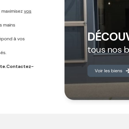
t maximisez
vos
es mains
DÉCOUV
répond à vos
tous nos 
sés.
oute.Contactez-
Voir les biens