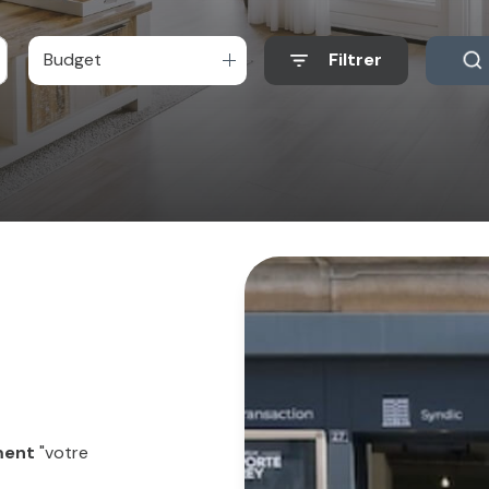
Budget
Filtrer
ment
"votre